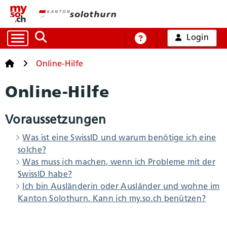
Login
Auf die Suche zugreifen
Online-Hilfe
Startseite
Startseite
Online-Hilfe
Online-Hilfe
Alle Dienstleistungen
Voraussetzungen
Arbeit und Handel
Was ist eine SwissID und warum benötige ich eine
solche?
Bildung, Kultur und Sport
Was muss ich machen, wenn ich Probleme mit der
SwissID habe?
Ich bin Ausländerin oder Ausländer und wohne im
Gesundheit und Soziales
Kanton Solothurn. Kann ich my.so.ch benützen?
Mobilität und Verkehr