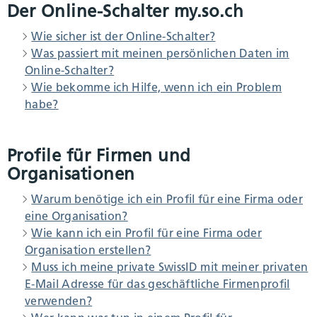
Der Online-Schalter my.so.ch
Wie sicher ist der Online-Schalter?
Umwelt und Bauen
Was passiert mit meinen persönlichen Daten im
Online-Schalter?
Persönliches
Wie bekomme ich Hilfe, wenn ich ein Problem
habe?
Geld und Steuern
Profile für Firmen und
Organisationen
Staat, Recht und Sicherheit
Warum benötige ich ein Profil für eine Firma oder
eine Organisation?
Wie kann ich ein Profil für eine Firma oder
Organisation erstellen?
Muss ich meine private SwissID mit meiner privaten
E-Mail Adresse für das geschäftliche Firmenprofil
verwenden?