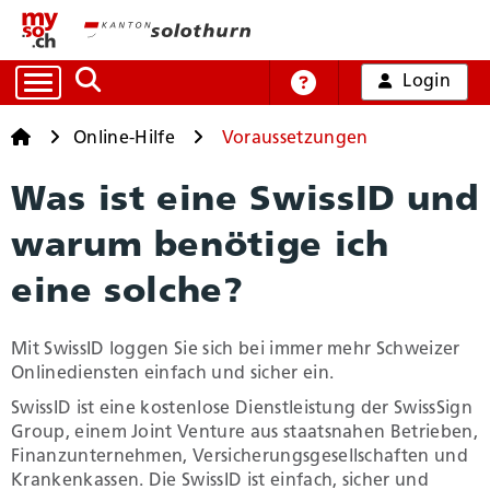
Login
Auf die Suche zugreifen
Online-Hilfe
Startseite
Startseite
Online-Hilfe
Voraussetzungen
Was ist eine SwissID und
Alle Dienstleistungen
warum benötige ich
Arbeit und Handel
eine solche?
Bildung, Kultur und Sport
Mit SwissID loggen Sie sich bei immer mehr Schweizer
Onlinediensten einfach und sicher ein.
SwissID ist eine kostenlose Dienstleistung der SwissSign
Gesundheit und Soziales
Group, einem Joint Venture aus staatsnahen Betrieben,
Finanzunternehmen, Versicherungsgesellschaften und
Krankenkassen. Die SwissID ist einfach, sicher und
Mobilität und Verkehr