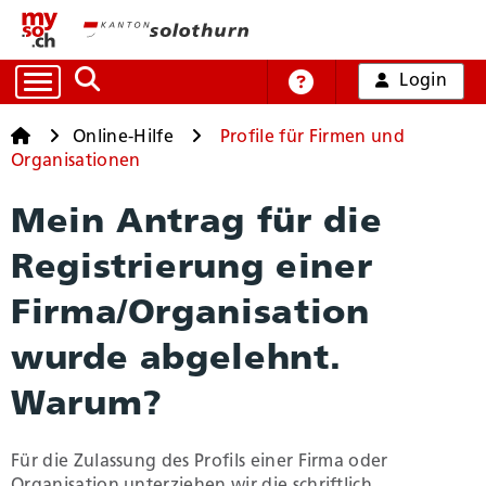
Login
Auf die Suche zugreifen
Online-Hilfe
Startseite
Startseite
Online-Hilfe
Profile für Firmen und
Organisationen
Alle Dienstleistungen
Mein Antrag für die
Registrierung einer
Arbeit und Handel
Firma/Organisation
Bildung, Kultur und Sport
wurde abgelehnt.
Warum?
Gesundheit und Soziales
Für die Zulassung des Profils einer Firma oder
Mobilität und Verkehr