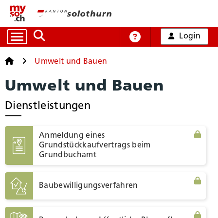
Login
Auf die Suche zugreifen
Online-Hilfe
Startseite
Startseite
Umwelt und Bauen
Umwelt und Bauen
Alle Dienstleistungen
Dienstleistungen
Arbeit und Handel
Anmeldung eines
Grundstückkaufvertrags beim
Bildung, Kultur und Sport
Grundbuchamt
Gesundheit und Soziales
Baubewilligungsverfahren
Mobilität und Verkehr