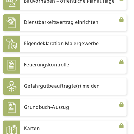
Bauvorhaben – öffentliche Planauflage
Umwelt und Bauen
Dienstbarkeitsvertrag einrichten
Persönliches
Eigendeklaration Malergewerbe
Geld und Steuern
Feuerungskontrolle
Staat, Recht und Sicherheit
Gefahrgutbeauftragte(r) melden
Grundbuch-Auszug
Karten