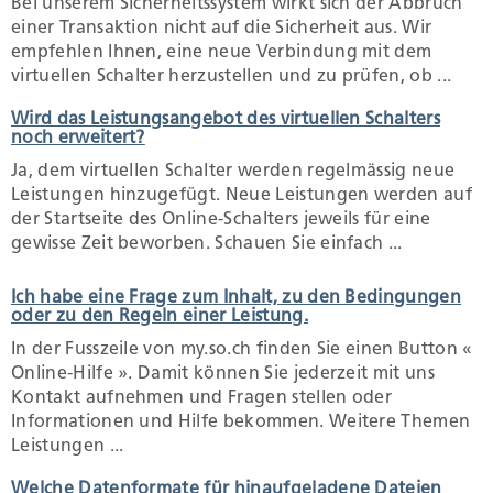
Bei unserem Sicherheitssystem wirkt sich der Abbruch
einer Transaktion nicht auf die Sicherheit aus. Wir
empfehlen Ihnen, eine neue Verbindung mit dem
Umwelt und Bauen
virtuellen Schalter herzustellen und zu prüfen, ob ...
Wird das Leistungsangebot des virtuellen Schalters
Persönliches
noch erweitert?
Ja, dem virtuellen Schalter werden regelmässig neue
Leistungen hinzugefügt. Neue Leistungen werden auf
Geld und Steuern
der Startseite des Online-Schalters jeweils für eine
gewisse Zeit beworben. Schauen Sie einfach ...
Staat, Recht und Sicherheit
Ich habe eine Frage zum Inhalt, zu den Bedingungen
oder zu den Regeln einer Leistung.
In der Fusszeile von my.so.ch finden Sie einen Button «
Online-Hilfe ». Damit können Sie jederzeit mit uns
Kontakt aufnehmen und Fragen stellen oder
Informationen und Hilfe bekommen. Weitere Themen
Leistungen ...
Welche Datenformate für hinaufgeladene Dateien