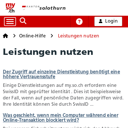
Login
Auf die Suche zugreifen
Online-Hilfe
Startseite
Startseite
Online-Hilfe
Leistungen nutzen
Leistungen nutzen
Alle Dienstleistungen
Der Zugriff auf einzelne Dienstleistung benötigt eine
Arbeit und Handel
höhere Vertrauensstufe
Einige Dienstleistungen auf my.so.ch erfordern eine
Bildung, Kultur und Sport
SwissID mit geprüfter Identität . Dies ist beispielsweise
der Fall, wenn auf persönliche Daten zugegriffen wird.
Ihre Identität können Sie durch SwissID ...
Gesundheit und Soziales
Was geschieht, wenn mein Computer während einer
Online-Transaktion blockiert wird?
Mobilität und Verkehr