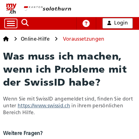
Login
Auf die Suche zugreifen
Online-Hilfe
Startseite
Startseite
Online-Hilfe
Voraussetzungen
Was muss ich machen,
Alle Dienstleistungen
wenn ich Probleme mit
Arbeit und Handel
der SwissID habe?
Bildung, Kultur und Sport
Wenn Sie mit SwissID angemeldet sind, finden Sie dort
unter
https://www.swissid.ch
in ihrem persönlichen
Bereich Hilfe.
Gesundheit und Soziales
Weitere Fragen?
Mobilität und Verkehr