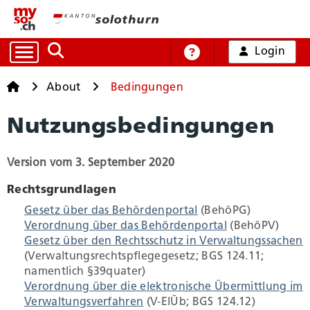
Login
Auf die Suche zugreifen
Online-Hilfe
Startseite
Startseite
About
Bedingungen
Nutzungsbedingungen
Alle Dienstleistungen
Version vom 3. September 2020
Arbeit und Handel
Rechtsgrundlagen
Gesetz über das Behördenportal
(BehöPG)
Bildung, Kultur und Sport
Verordnung über das Behördenportal
(BehöPV)
Gesetz über den Rechtsschutz in Verwaltungssachen
(Verwaltungsrechtspflegegesetz; BGS 124.11;
Gesundheit und Soziales
namentlich §39quater)
Verordnung über die elektronische Übermittlung im
Verwaltungsverfahren
(V-ElÜb; BGS 124.12)
Mobilität und Verkehr