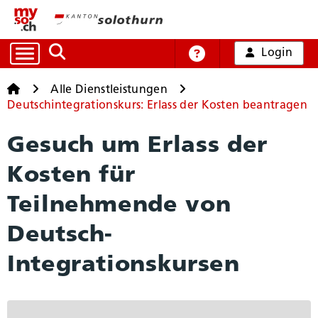
Login
Auf die Suche zugreifen
Online-Hilfe
Startseite
Startseite
Alle Dienstleistungen
Deutschintegrationskurs: Erlass der Kosten beantragen
Alle Dienstleistungen
Gesuch um Erlass der
Kosten für
Arbeit und Handel
Teilnehmende von
Bildung, Kultur und Sport
Deutsch-
Integrationskursen
Gesundheit und Soziales
Mobilität und Verkehr