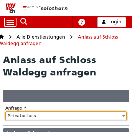
Login
Auf die Suche zugreifen
Online-Hilfe
Startseite
Startseite
Alle Dienstleistungen
Anlass auf Schloss
Waldegg anfragen
Alle Dienstleistungen
Anlass auf Schloss
Waldegg anfragen
Arbeit und Handel
Bildung, Kultur und Sport
Gesundheit und Soziales
Mobilität und Verkehr